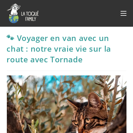
Skip
to
content
🐾 Voyager en van avec un
chat : notre vraie vie sur la
route avec Tornade