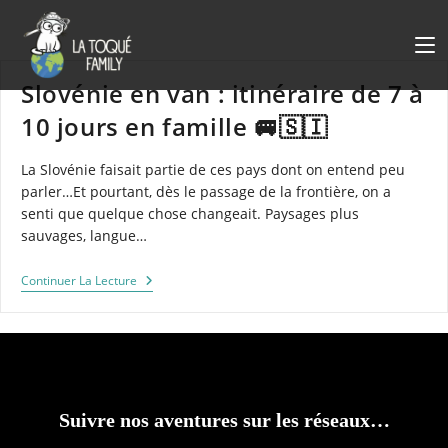
Skip
to
content
Slovénie en van : itinéraire de 7 à
10 jours en famille 🚐🇸🇮
La Slovénie faisait partie de ces pays dont on entend peu
parler…Et pourtant, dès le passage de la frontière, on a
senti que quelque chose changeait. Paysages plus
sauvages, langue…
Slovénie
Continuer La Lecture
En
Van
:
Itinéraire
De
7
À
10
Suivre nos aventures sur les réseaux…
Jours
En