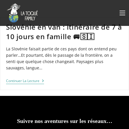
Skip
to
content
Slovénie en van : itinéraire de 7 à
10 jours en famille 🚐🇸🇮
La Slovénie faisait partie de ces pays dont on entend peu
parler…Et pourtant, dès le passage de la frontière, on a
senti que quelque chose changeait. Paysages plus
sauvages, langue…
Slovénie
Continuer La Lecture
En
Van
:
Itinéraire
De
7
À
10
Suivre nos aventures sur les réseaux…
Jours
En