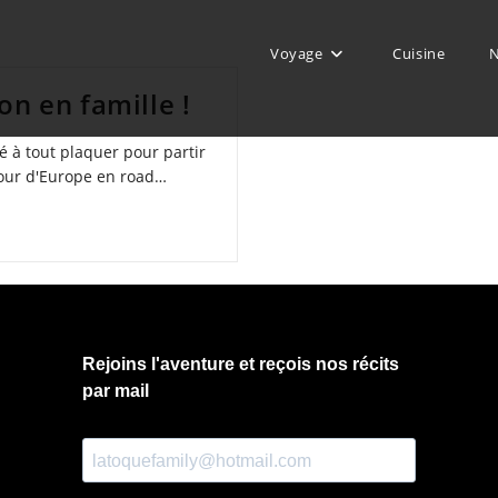
Voyage
Cuisine
N
on en famille !
 à tout plaquer pour partir
tour d'Europe en road…