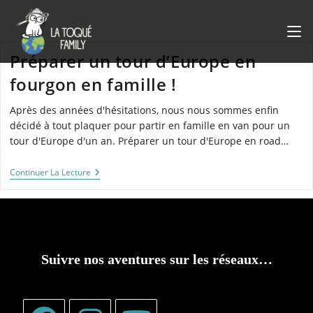
Skip
to
content
Préparer un tour d’Europe en
fourgon en famille !
Après des années d'hésitations, nous nous sommes enfin
décidé à tout plaquer pour partir en famille en van pour un
tour d'Europe d'un an. Préparer un tour d'Europe en road…
Préparer
Continuer La Lecture
Un
Tour
D’Europe
En
Fourgon
En
Famille
Suivre nos aventures sur les réseaux…
!